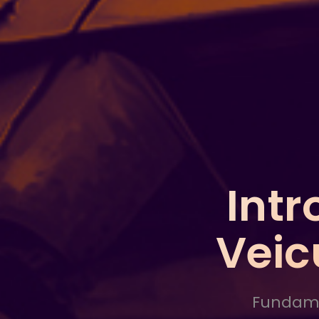
Int
Veic
Fundame