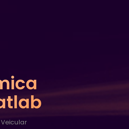
mica
atlab
Veicular